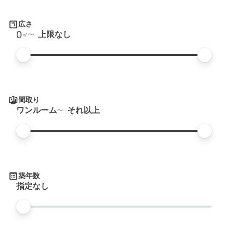
広さ
0
上限なし
㎡
間取り
ワンルーム
それ以上
築年数
指定なし