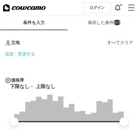
ログイン
検
条件を入力
保存した条件
0
/ 5
索
条
条
件
件
立地
すべてクリア
フ
を
ォ
入
追加・変更する
ー
力
ム
価格帯
下限なし
上限なし