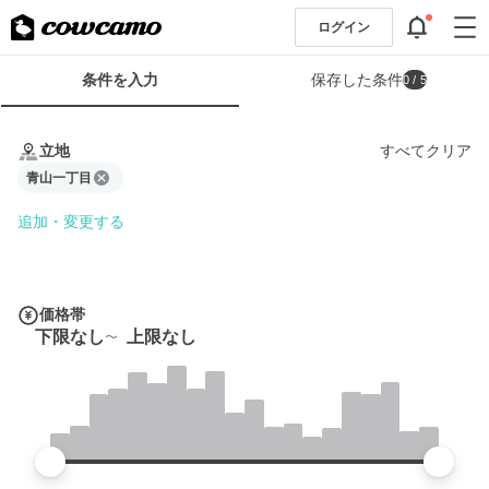
ログイン
検
条件を入力
保存した条件
0
/ 5
索
条
条
件
件
立地
すべてクリア
フ
を
ォ
青山一丁目
入
ー
力
追加・変更する
ム
価格帯
下限なし
上限なし