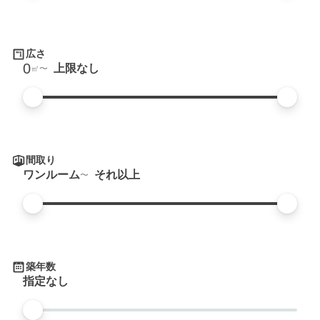
広さ
0
上限なし
㎡
間取り
ワンルーム
それ以上
築年数
指定なし