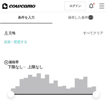
ログイン
検
条件を入力
保存した条件
0
/ 5
索
条
条
件
件
立地
すべてクリア
フ
を
ォ
入
追加・変更する
ー
力
ム
価格帯
下限なし
上限なし