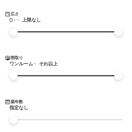
広さ
0
上限なし
㎡
間取り
ワンルーム
それ以上
築年数
指定なし