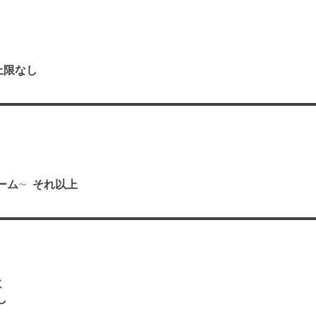
上限なし
り
ーム
それ以上
数
し