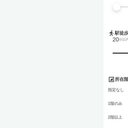
駅徒
20
分以
所在
指定なし
1階のみ
2階以上