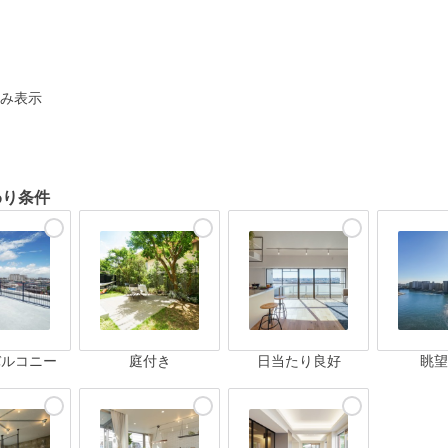
ト
み表示
わり条件
バルコニー
庭付き
日当たり良好
眺望