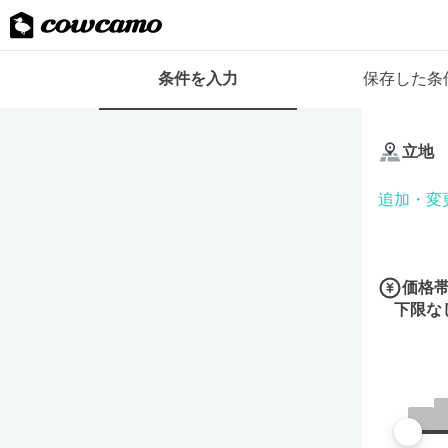
検
条件を入力
保存した条
索
条
条
件
件
フ
立地
を
ォ
入
ー
追加・変
力
ム
価格
下限な