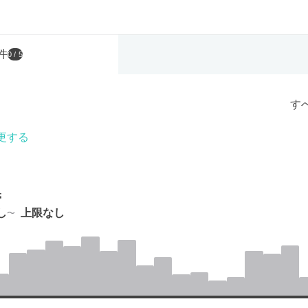
件
0
/ 5
す
更する
帯
し
上限なし