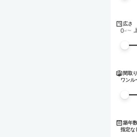
広さ
0
㎡
間取
ワンル
築年
指定な