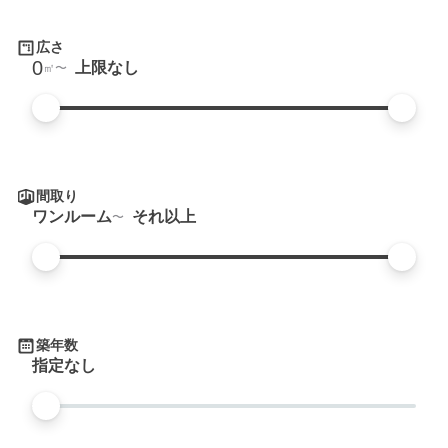
広さ
0
上限なし
㎡
間取り
ワンルーム
それ以上
築年数
指定なし