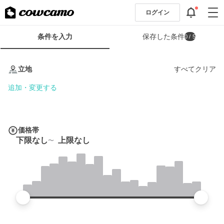
ログイン
検
条件を入力
保存した条件
0
/ 5
索
条
条
件
件
立地
すべてクリア
フ
を
ォ
入
追加・変更する
ー
力
ム
価格帯
下限なし
上限なし