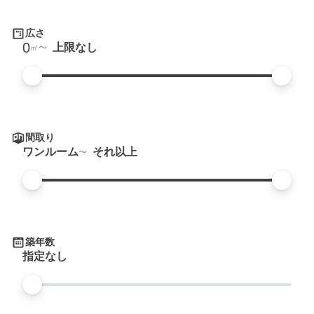
広さ
0
上限なし
㎡
間取り
ワンルーム
それ以上
築年数
指定なし