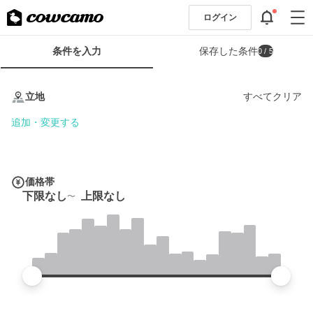
ログイン
検
条件を入力
保存した条件
0
/ 5
索
条
条
件
件
立地
すべてクリア
フ
を
ォ
入
追加・変更する
ー
力
ム
価格帯
下限なし
上限なし