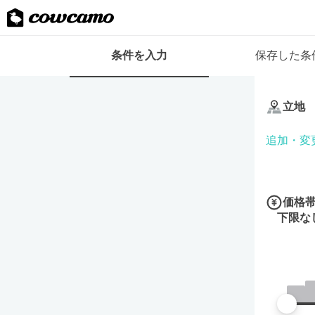
検
条件を入力
保存した条
索
条
条
件
件
フ
立地
を
ォ
入
ー
追加・変
力
ム
価格
下限な