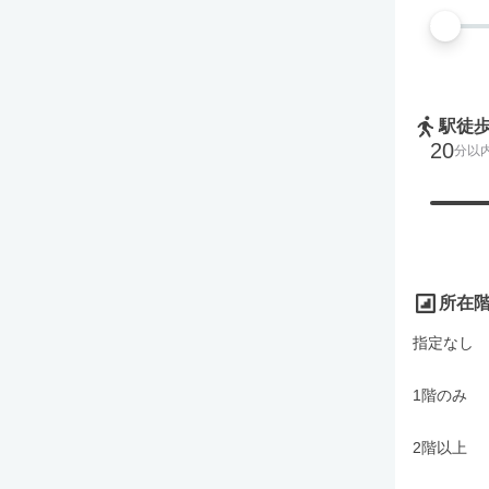
駅徒
20
分以
所在
指定なし
1階のみ
2階以上