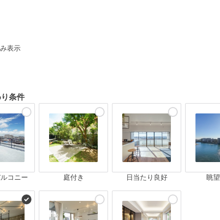
ト
み表示
わり条件
バルコニー
庭付き
日当たり良好
眺望