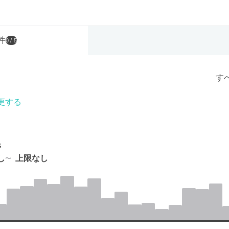
件
0
/ 5
す
更する
帯
し
上限なし