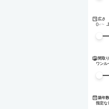
広さ
0
㎡
間取
ワンル
築年
指定な