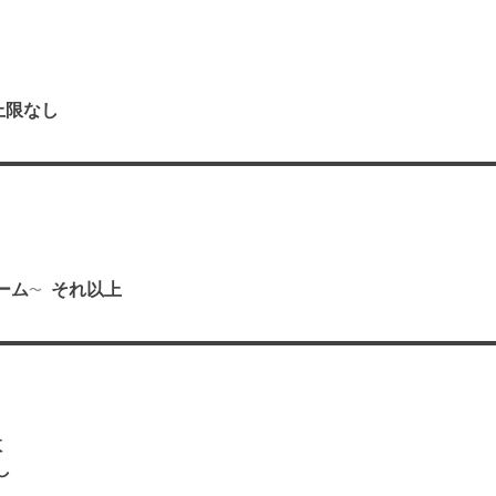
上限なし
り
ーム
それ以上
数
し