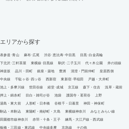
エリアから探す
表参道･青山
麻布･広尾
渋谷･恵比寿･中目黒
目黒･白金高輪
下北沢･三軒茶屋
東横線･目黒線
駒沢･二子玉川
代々木公園
井の頭線
神楽坂
品川・田町
銀座・築地
豊洲
清澄・門前仲町
皇居西側
中央線
千駄ヶ谷･四ッ谷
西新宿
東新宿･早稲田
戸越・大井町
池上・多摩川線
世田谷線
経堂･成城
京王線
森下・住吉
浅草・蔵前
押上・錦糸町
目白・雑司が谷
池袋
護国寺・茗荷谷
上野
湯島・東大前
人形町・日本橋
谷根千・日暮里
神田・神保町
駒込・本駒込
東陽町・南砂町・大島
東横線神奈川
みなとみらい線
田園都市線神奈川
赤羽・十条・王子
練馬・大江戸線・西武線
板橋・三田線・東武線
中央線多摩
京急線
その他