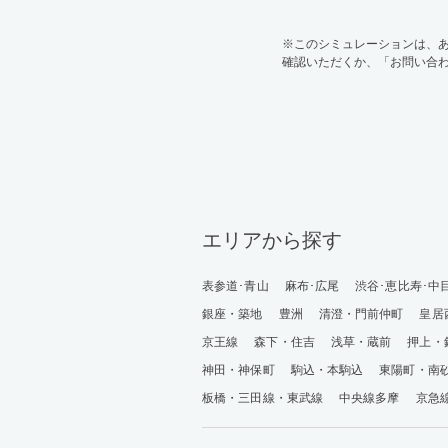
※このシミュレーションは、
確認いただくか、「お問い合
エリアから探す
表参道･青山
麻布･広尾
渋谷･恵比寿･中
銀座・築地
豊洲
清澄・門前仲町
皇居
京王線
森下・住吉
浅草・蔵前
押上・
神田・神保町
駒込・本駒込
東陽町・南
板橋・三田線・東武線
中央線多摩
京急