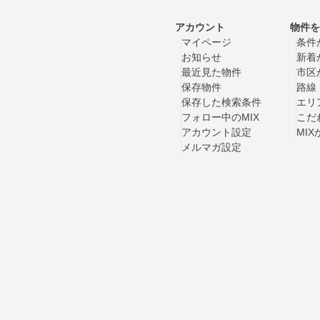
アカウント
物件を
マイページ
条件
お知らせ
新着
最近見た物件
市区
保存物件
路線
保存した検索条件
エリ
フォロー中のMIX
こだ
アカウント設定
MI
メルマガ設定