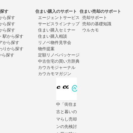
探す
住まい購入のサポート
住まい売却のサポート
から探す
エージェントサービス
売却サポート
から探す
サービスラインナップ
売却の基礎知識
から探す
住まい購入セミナー
ウルカモ
・駅から探す
住まい購入相談
アから探す
リノベ物件見学会
わりから探す
物件提案
Xから探す
定額リノベパッケージ
中古住宅の買い方辞典
カウカモジャーナル
カウカモマガジン
中
「街
住ま
古
と暮
いの
マ
らし
売却
ン
の先
検討