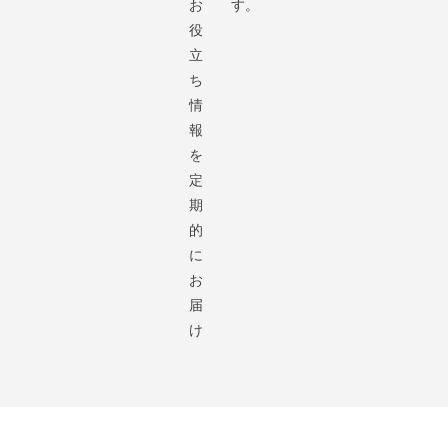
お
す。
役
立
ち
情
報
を
定
期
的
に
お
届
け