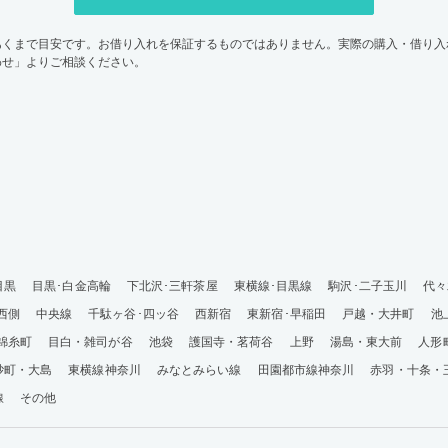
あくまで目安です。お借り入れを保証するものではありません。実際の購入・借り入
わせ」よりご相談ください。
目黒
目黒･白金高輪
下北沢･三軒茶屋
東横線･目黒線
駒沢･二子玉川
代々
西側
中央線
千駄ヶ谷･四ッ谷
西新宿
東新宿･早稲田
戸越・大井町
池
錦糸町
目白・雑司が谷
池袋
護国寺・茗荷谷
上野
湯島・東大前
人形
砂町・大島
東横線神奈川
みなとみらい線
田園都市線神奈川
赤羽・十条・
線
その他