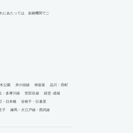
れにあたっては、金融機関でご
木公園
井の頭線
神楽坂
品川・田町
上・多摩川線
世田谷線
経堂･成城
町・日本橋
谷根千・日暮里
王子
練馬・大江戸線・西武線