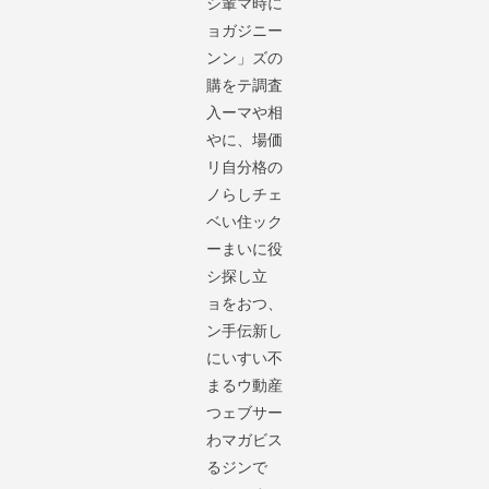
シ
輩マ
時に
ョ
ガジ
ニー
ン
ン」
ズの
購
をテ
調査
入
ーマ
や相
や
に、
場価
リ
自分
格の
ノ
らし
チェ
ベ
い住
ック
ー
まい
に役
シ
探し
立
ョ
をお
つ、
ン
手伝
新し
に
いす
い不
ま
るウ
動産
つ
ェブ
サー
わ
マガ
ビス
る
ジン
で