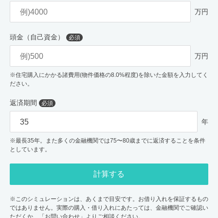
万円
頭金（自己資金）
必須
万円
※住宅購入にかかる諸費用(物件価格の8.0%程度)を除いた金額を入力してく
ださい。
返済期間
必須
年
※最長35年。また多くの金融機関では75〜80歳までに返済することを条件
としています。
計算する
※このシミュレーションは、あくまで目安です。お借り入れを保証するもの
ではありません。実際の購入・借り入れにあたっては、金融機関でご確認い
ただくか、「お問い合わせ」よりご相談ください。