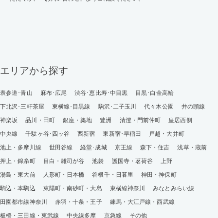
エリアから探す
表参道･青山
麻布･広尾
渋谷･恵比寿･中目黒
目黒･白金高輪
下北沢･三軒茶屋
東横線･目黒線
駒沢･二子玉川
代々木公園
井の頭線
神楽坂
品川・田町
銀座・築地
豊洲
清澄・門前仲町
皇居西側
中央線
千駄ヶ谷･四ッ谷
西新宿
東新宿･早稲田
戸越・大井町
池上・多摩川線
世田谷線
経堂･成城
京王線
森下・住吉
浅草・蔵前
押上・錦糸町
目白・雑司が谷
池袋
護国寺・茗荷谷
上野
湯島・東大前
人形町・日本橋
谷根千・日暮里
神田・神保町
駒込・本駒込
東陽町・南砂町・大島
東横線神奈川
みなとみらい線
田園都市線神奈川
赤羽・十条・王子
練馬・大江戸線・西武線
板橋・三田線・東武線
中央線多摩
京急線
その他