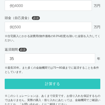
万円
頭金（自己資金）
必須
万円
※住宅購入にかかる諸費用(物件価格の8.0%程度)を除いた金額を入力してく
ださい。
返済期間
必須
年
※最長35年。また多くの金融機関では75〜80歳までに返済することを条件
としています。
計算する
※このシミュレーションは、あくまで目安です。お借り入れを保証するもの
ではありません。実際の購入・借り入れにあたっては、金融機関でご確認い
ただくか、「お問い合わせ」よりご相談ください。