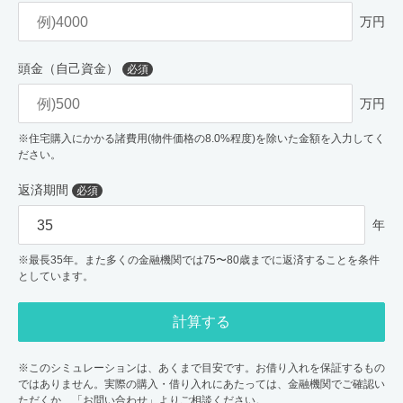
万円
頭金（自己資金）
必須
万円
※住宅購入にかかる諸費用(物件価格の8.0%程度)を除いた金額を入力してく
ださい。
返済期間
必須
年
※最長35年。また多くの金融機関では75〜80歳までに返済することを条件
としています。
計算する
※このシミュレーションは、あくまで目安です。お借り入れを保証するもの
ではありません。実際の購入・借り入れにあたっては、金融機関でご確認い
ただくか、「お問い合わせ」よりご相談ください。