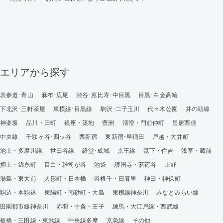
エリアから探す
表参道･青山
麻布･広尾
渋谷･恵比寿･中目黒
目黒･白金高輪
下北沢･三軒茶屋
東横線･目黒線
駒沢･二子玉川
代々木公園
井の頭線
神楽坂
品川・田町
銀座・築地
豊洲
清澄・門前仲町
皇居西側
中央線
千駄ヶ谷･四ッ谷
西新宿
東新宿･早稲田
戸越・大井町
池上・多摩川線
世田谷線
経堂･成城
京王線
森下・住吉
浅草・蔵前
押上・錦糸町
目白・雑司が谷
池袋
護国寺・茗荷谷
上野
湯島・東大前
人形町・日本橋
谷根千・日暮里
神田・神保町
駒込・本駒込
東陽町・南砂町・大島
東横線神奈川
みなとみらい線
田園都市線神奈川
赤羽・十条・王子
練馬・大江戸線・西武線
板橋・三田線・東武線
中央線多摩
京急線
その他