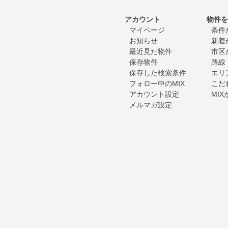
アカウント
物件を
マイページ
条件
お知らせ
新着
最近見た物件
市区
保存物件
路線
保存した検索条件
エリ
フォロー中のMIX
こだ
アカウント設定
MI
メルマガ設定