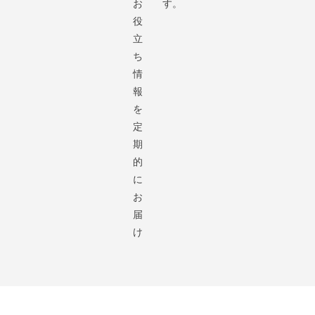
お
す。
役
立
ち
情
報
を
定
期
的
に
お
届
け