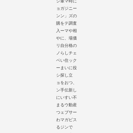
シ
輩マ
時に
ョ
ガジ
ニー
ン
ン」
ズの
購
をテ
調査
入
ーマ
や相
や
に、
場価
リ
自分
格の
ノ
らし
チェ
ベ
い住
ック
ー
まい
に役
シ
探し
立
ョ
をお
つ、
ン
手伝
新し
に
いす
い不
ま
るウ
動産
つ
ェブ
サー
わ
マガ
ビス
る
ジン
で