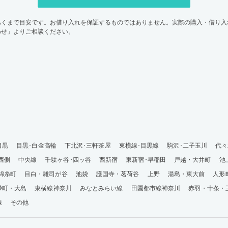
あくまで目安です。お借り入れを保証するものではありません。実際の購入・借り入
わせ」よりご相談ください。
目黒
目黒･白金高輪
下北沢･三軒茶屋
東横線･目黒線
駒沢･二子玉川
代々
西側
中央線
千駄ヶ谷･四ッ谷
西新宿
東新宿･早稲田
戸越・大井町
池
錦糸町
目白・雑司が谷
池袋
護国寺・茗荷谷
上野
湯島・東大前
人形
砂町・大島
東横線神奈川
みなとみらい線
田園都市線神奈川
赤羽・十条・
線
その他