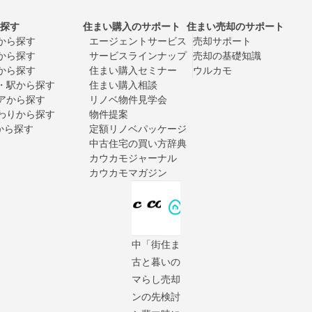
探す
住まい購入のサポート
住まい売却のサポート
から探す
エージェントサービス
売却サポート
から探す
サービスラインナップ
売却の基礎知識
から探す
住まい購入セミナー
ウルカモ
・駅から探す
住まい購入相談
アから探す
リノベ物件見学会
わりから探す
物件提案
Xから探す
定額リノベパッケージ
中古住宅の買い方辞典
カウカモジャーナル
カウカモマガジン
中
「街
住ま
古
と暮
いの
マ
らし
売却
ン
の先
検討