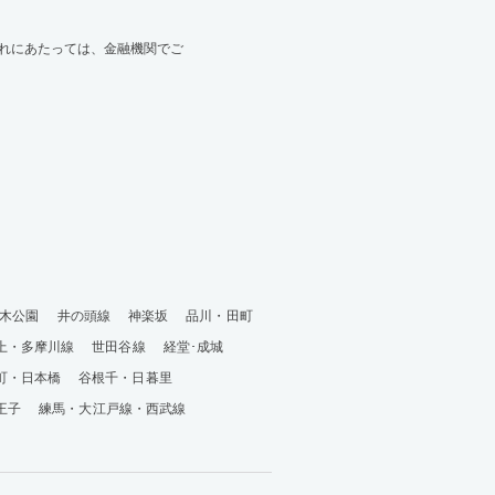
れにあたっては、金融機関でご
木公園
井の頭線
神楽坂
品川・田町
上・多摩川線
世田谷線
経堂･成城
町・日本橋
谷根千・日暮里
王子
練馬・大江戸線・西武線