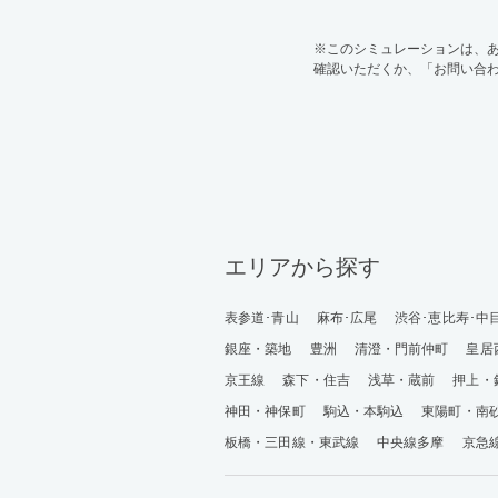
※このシミュレーションは、
確認いただくか、「お問い合
エリアから探す
表参道･青山
麻布･広尾
渋谷･恵比寿･中
銀座・築地
豊洲
清澄・門前仲町
皇居
京王線
森下・住吉
浅草・蔵前
押上・
神田・神保町
駒込・本駒込
東陽町・南
板橋・三田線・東武線
中央線多摩
京急