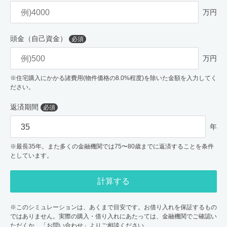
万円
頭金（自己資金）
必須
万円
※住宅購入にかかる諸費用(物件価格の8.0%程度)を除いた金額を入力してく
ださい。
返済期間
必須
年
※最長35年。また多くの金融機関では75〜80歳までに返済することを条件
としています。
計算する
※このシミュレーションは、あくまで目安です。お借り入れを保証するもの
ではありません。実際の購入・借り入れにあたっては、金融機関でご確認い
ただくか、「お問い合わせ」よりご相談ください。