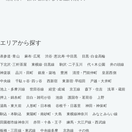
エリアから探す
表参道･青山
麻布･広尾
渋谷･恵比寿･中目黒
目黒･白金高輪
下北沢･三軒茶屋
東横線･目黒線
駒沢･二子玉川
代々木公園
井の頭線
神楽坂
品川・田町
銀座・築地
豊洲
清澄・門前仲町
皇居西側
中央線
千駄ヶ谷･四ッ谷
西新宿
東新宿･早稲田
戸越・大井町
池上・多摩川線
世田谷線
経堂･成城
京王線
森下・住吉
浅草・蔵前
押上・錦糸町
目白・雑司が谷
池袋
護国寺・茗荷谷
上野
湯島・東大前
人形町・日本橋
谷根千・日暮里
神田・神保町
駒込・本駒込
東陽町・南砂町・大島
東横線神奈川
みなとみらい線
田園都市線神奈川
赤羽・十条・王子
練馬・大江戸線・西武線
板橋・三田線・東武線
中央線多摩
京急線
その他