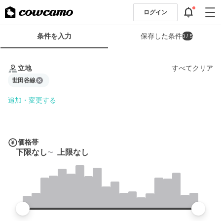
ログイン
検
条件を入力
保存した条件
0
/ 5
索
条
条
件
件
立地
すべてクリア
フ
を
ォ
世田谷線
入
ー
力
追加・変更する
ム
価格帯
下限なし
上限なし