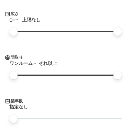
広さ
0
上限なし
㎡
間取り
ワンルーム
それ以上
築年数
指定なし