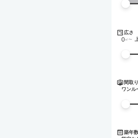
広さ
0
㎡
間取
ワンル
築年