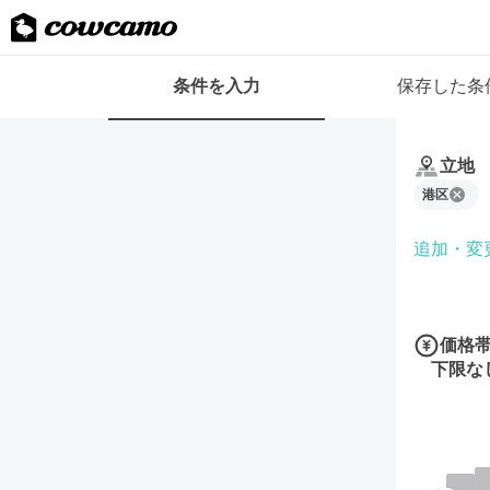
検
条件を入力
保存した条
索
条
条
件
件
フ
立地
を
ォ
港区
入
ー
力
ム
追加・変
価格
下限な