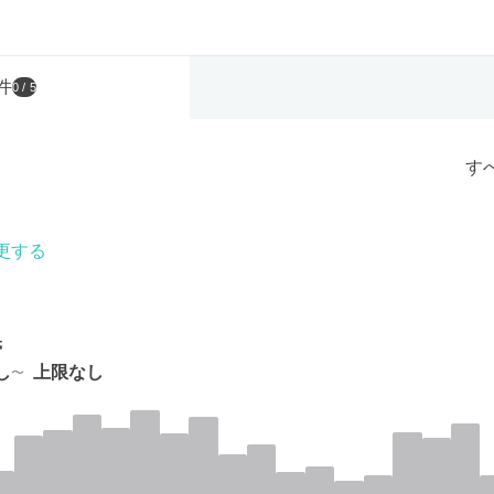
件
0
/ 5
す
更する
帯
し
上限なし