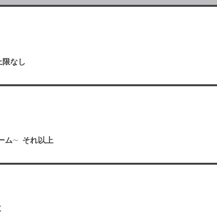
上限なし
り
ーム
それ以上
数