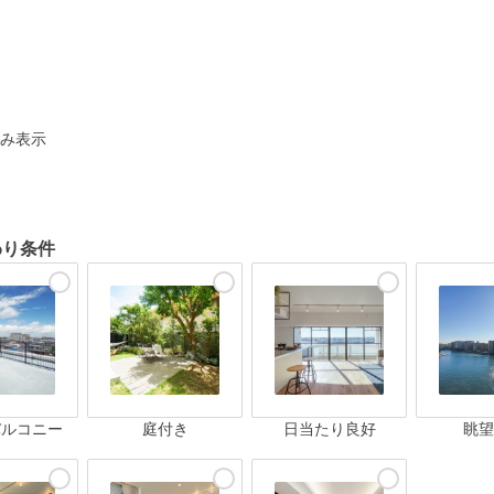
ト
み表示
わり条件
バルコニー
庭付き
日当たり良好
眺望