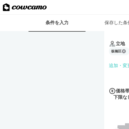
検
条件を入力
保存した条
索
条
条
件
件
フ
立地
を
ォ
板橋区
入
ー
力
ム
追加・変
価格
下限な