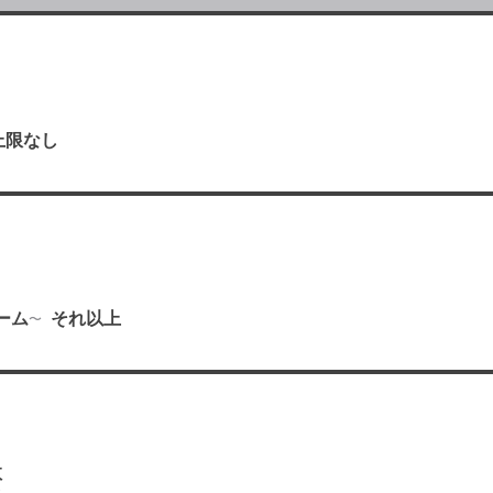
上限なし
り
ーム
それ以上
数