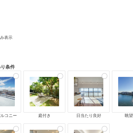
ト
み表示
わり条件
バルコニー
庭付き
日当たり良好
眺望