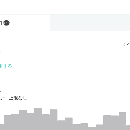
件
0
/ 5
す
更する
帯
し
上限なし