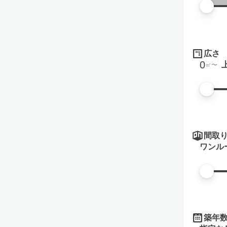
広さ
0
㎡
間取
ワンル
築年