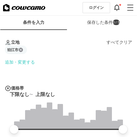
ログイン
検
条件を入力
保存した条件
0
/ 5
索
条
条
件
件
立地
すべてクリア
フ
を
ォ
狛江市
入
ー
力
追加・変更する
ム
価格帯
下限なし
上限なし