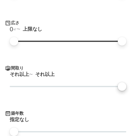
広さ
0
上限なし
㎡
間取り
それ以上
それ以上
築年数
指定なし