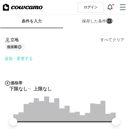
ログイン
検
条件を入力
保存した条件
0
/ 5
索
条
条
件
件
立地
すべてクリア
フ
を
ォ
後楽園
入
ー
力
追加・変更する
ム
価格帯
下限なし
上限なし