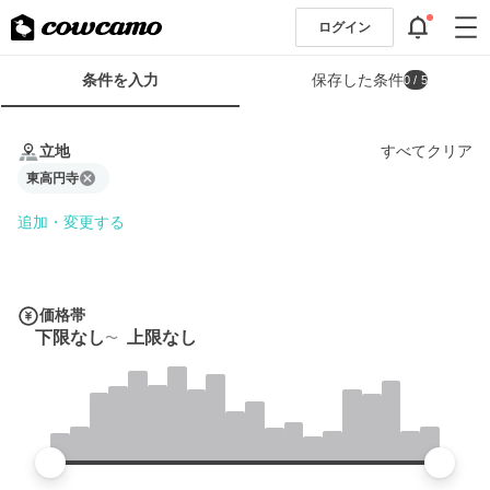
ログイン
検
条件を入力
保存した条件
0
/ 5
索
条
条
件
件
立地
すべてクリア
フ
を
ォ
東高円寺
入
ー
力
追加・変更する
ム
価格帯
下限なし
上限なし