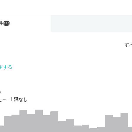
件
0
/ 5
す
更する
帯
し
上限なし