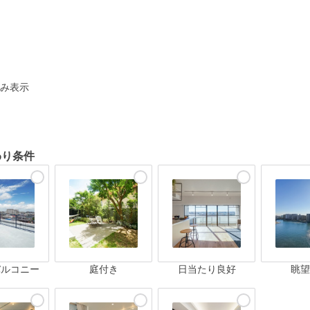
ト
み表示
わり条件
バルコニー
庭付き
日当たり良好
眺望