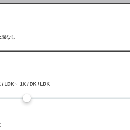
上限なし
り
K / LDK
1K / DK / LDK
数