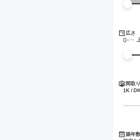
広さ
0
㎡
間取
1K / D
築年