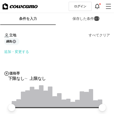
ログイン
検
条件を入力
保存した条件
0
/ 5
索
条
条
件
件
立地
すべてクリア
フ
を
ォ
綱島
入
ー
力
追加・変更する
ム
価格帯
下限なし
上限なし