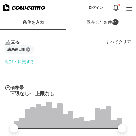
ログイン
検
条件を入力
保存した条件
0
/ 5
索
条
条
件
件
立地
すべてクリア
フ
を
ォ
練馬春日町
入
ー
力
追加・変更する
ム
価格帯
下限なし
上限なし