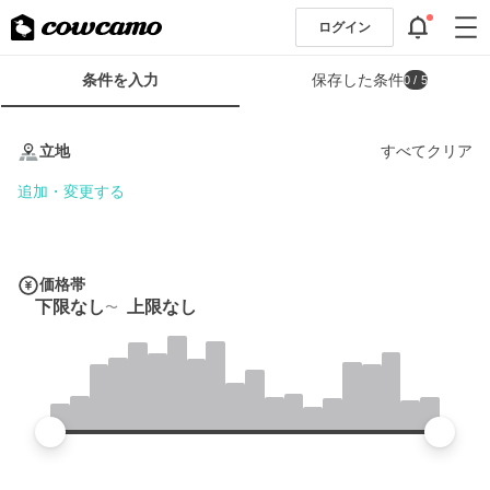
ログイン
検
条件を入力
保存した条件
0
/ 5
索
条
条
件
件
立地
すべてクリア
フ
を
ォ
入
追加・変更する
ー
力
ム
価格帯
下限なし
上限なし