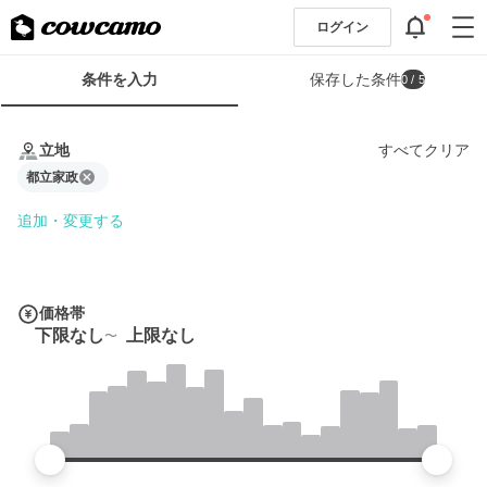
ログイン
検
条件を入力
保存した条件
0
/ 5
索
条
条
件
件
立地
すべてクリア
フ
を
ォ
都立家政
入
ー
力
追加・変更する
ム
価格帯
下限なし
上限なし