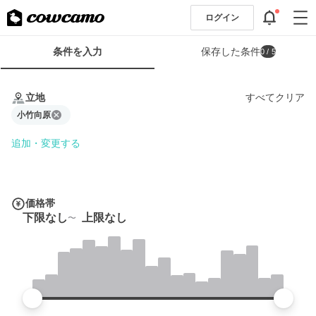
ログイン
検
条件を入力
保存した条件
0
/ 5
索
条
条
件
件
立地
すべてクリア
フ
を
ォ
小竹向原
入
ー
力
追加・変更する
ム
価格帯
下限なし
上限なし