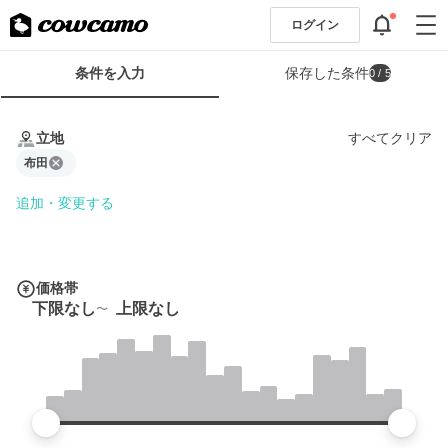
ログイン
検
条件を入力
保存した条件
0
/ 5
索
条
条
件
件
立地
すべてクリア
フ
を
ォ
布田
入
ー
力
追加・変更する
ム
価格帯
下限なし
上限なし