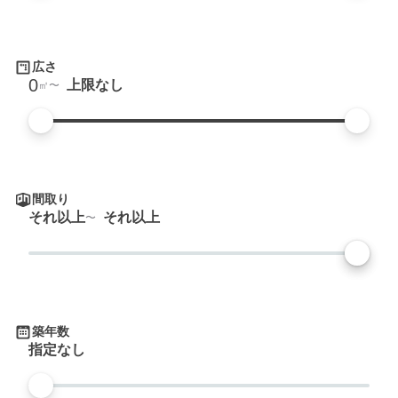
広さ
0
上限なし
㎡
間取り
それ以上
それ以上
築年数
指定なし