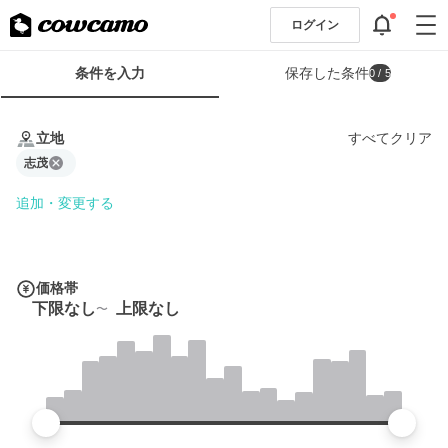
ログイン
検
条件を入力
保存した条件
0
/ 5
索
条
条
件
件
立地
すべてクリア
フ
を
ォ
志茂
入
ー
力
追加・変更する
ム
価格帯
下限なし
上限なし