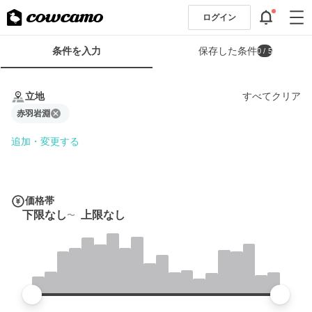
ログイン
検
条件を入力
保存した条件
0
/ 5
索
条
条
件
件
立地
すべてクリア
フ
を
ォ
赤羽岩淵
入
ー
力
追加・変更する
ム
価格帯
下限なし
上限なし