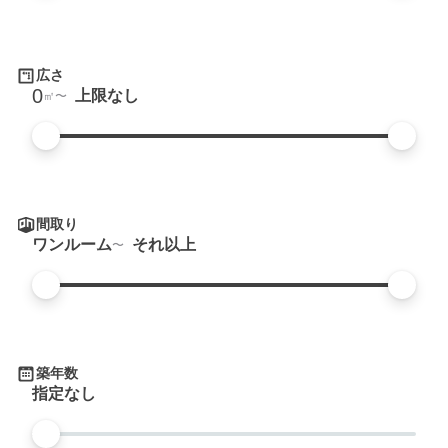
広さ
0
上限なし
㎡
間取り
ワンルーム
それ以上
築年数
指定なし