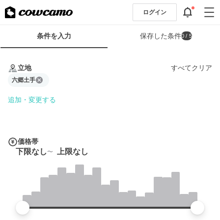
ログイン
検
条件を入力
保存した条件
0
/ 5
索
条
条
件
件
立地
すべてクリア
フ
を
ォ
六郷土手
入
ー
力
追加・変更する
ム
価格帯
下限なし
上限なし