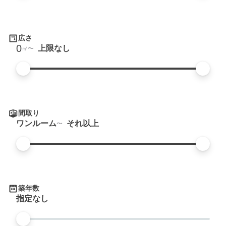
広さ
0
上限なし
㎡
間取り
ワンルーム
それ以上
築年数
指定なし