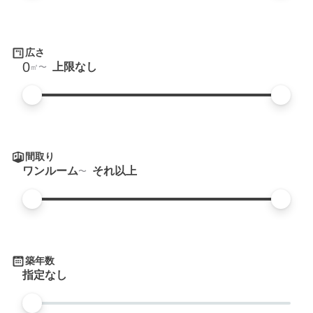
広さ
0
上限なし
㎡
間取り
ワンルーム
それ以上
築年数
指定なし