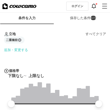
ログイン
検
条件を入力
保存した条件
0
/ 5
索
条
条
件
件
立地
すべてクリア
フ
を
ォ
二重橋前
入
ー
力
追加・変更する
ム
価格帯
下限なし
上限なし