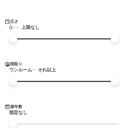
広さ
0
上限なし
㎡
間取り
ワンルーム
それ以上
築年数
指定なし