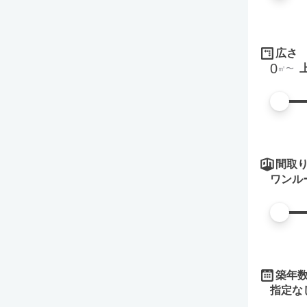
広さ
0
㎡
間取
ワンル
築年
指定な