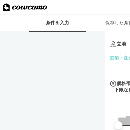
検
条件を入力
保存した条
索
条
条
件
件
フ
立地
を
ォ
入
ー
追加・変
力
ム
価格
下限な