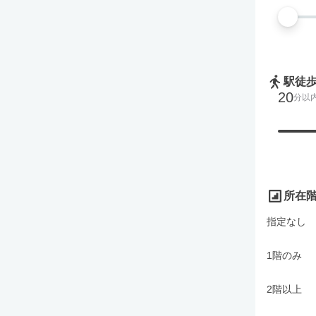
駅徒
20
分以
所在
指定なし
1階のみ
2階以上