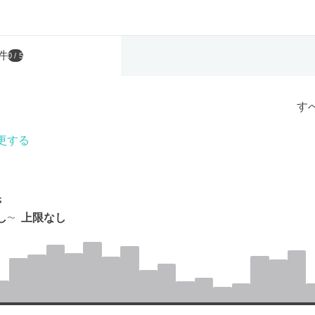
件
0
/ 5
す
更する
帯
し
上限なし