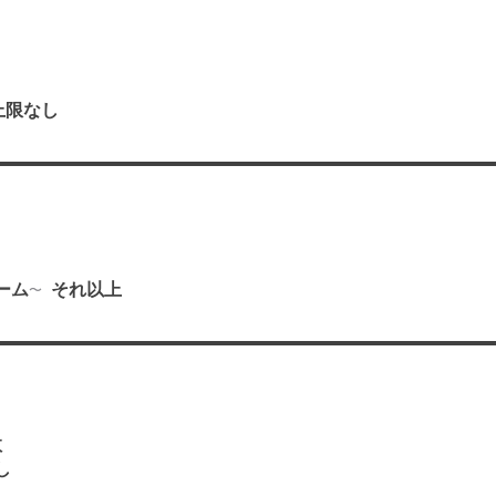
上限なし
り
ーム
それ以上
数
し