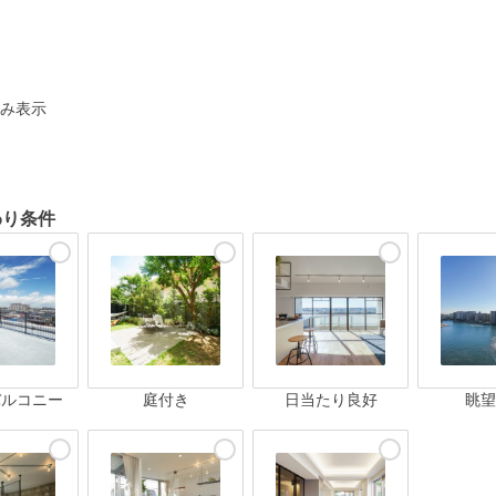
ト
み表示
わり条件
バルコニー
庭付き
日当たり良好
眺望