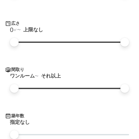
広さ
0
上限なし
㎡
間取り
ワンルーム
それ以上
築年数
指定なし