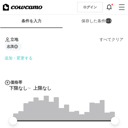
ログイン
検
条件を入力
保存した条件
0
/ 5
索
条
条
件
件
立地
すべてクリア
フ
を
ォ
志茂
入
ー
力
追加・変更する
ム
価格帯
下限なし
上限なし