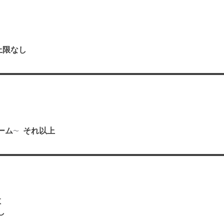
上限なし
り
ーム
それ以上
数
し