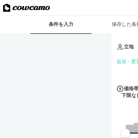
検
条件を入力
保存した条
索
条
条
件
件
フ
立地
を
ォ
入
ー
追加・変
力
ム
価格
下限な