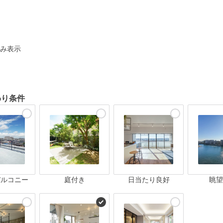
ト
み表示
わり条件
バルコニー
庭付き
日当たり良好
眺望