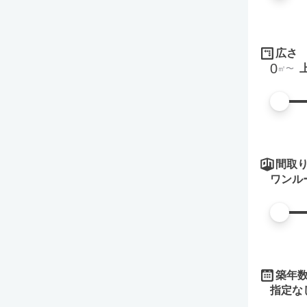
広さ
0
㎡
間取
ワンル
築年
指定な