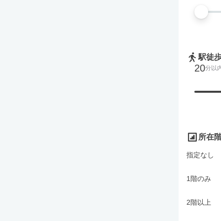
駅徒
20
分以
所在
指定なし
1階のみ
2階以上