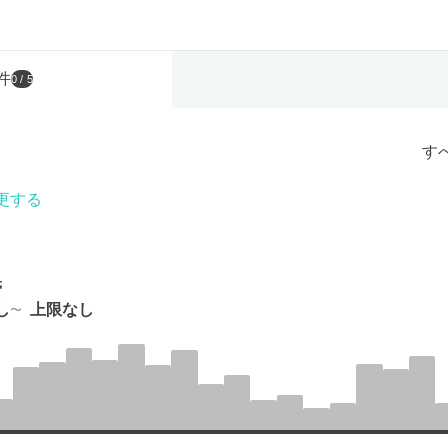
件
0
/ 5
す
更する
帯
し
上限なし