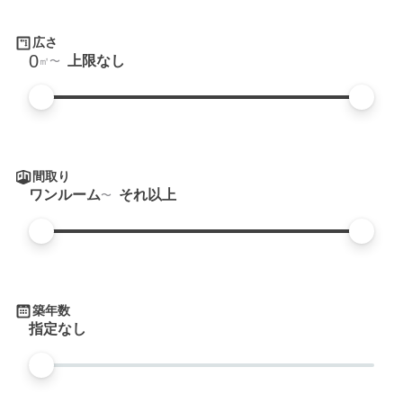
広さ
0
上限なし
㎡
間取り
ワンルーム
それ以上
築年数
指定なし