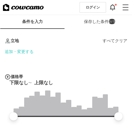
ログイン
検
条件を入力
保存した条件
0
/ 5
索
条
条
件
件
立地
すべてクリア
フ
を
ォ
入
追加・変更する
ー
力
ム
価格帯
下限なし
上限なし