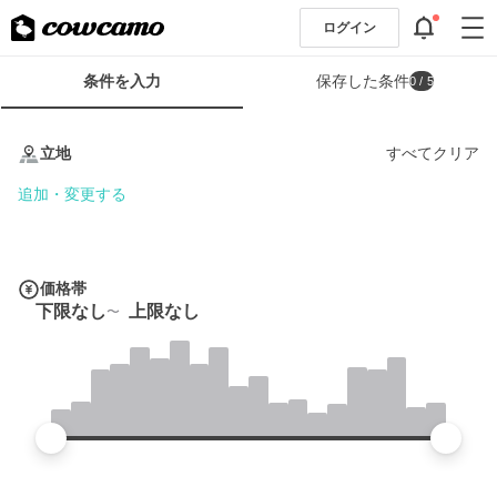
ログイン
検
条件を入力
保存した条件
0
/ 5
索
条
条
件
件
立地
すべてクリア
フ
を
ォ
入
追加・変更する
ー
力
ム
価格帯
下限なし
上限なし