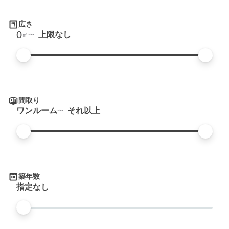
広さ
0
上限なし
㎡
間取り
ワンルーム
それ以上
築年数
指定なし