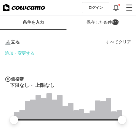
ログイン
検
条件を入力
保存した条件
0
/ 5
索
条
条
件
件
立地
すべてクリア
フ
を
ォ
入
追加・変更する
ー
力
ム
価格帯
下限なし
上限なし