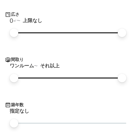
広さ
0
上限なし
㎡
間取り
ワンルーム
それ以上
築年数
指定なし