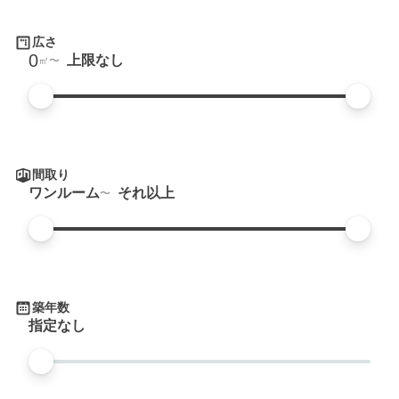
広さ
0
上限なし
㎡
間取り
ワンルーム
それ以上
築年数
指定なし