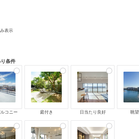
ト
み表示
わり条件
バルコニー
庭付き
日当たり良好
眺望