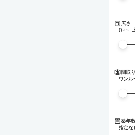
広さ
0
㎡
間取
ワンル
築年
指定な