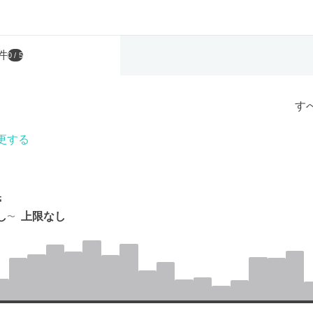
件
0
/ 5
す
更する
帯
し
上限なし