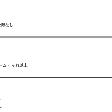
上限なし
り
ーム
それ以上
数
し