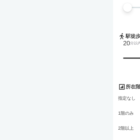
駅徒
20
分以
所在
指定なし
1階のみ
2階以上