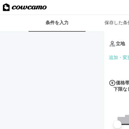
検
条件を入力
保存した条
索
条
条
件
件
フ
立地
を
ォ
入
ー
追加・変
力
ム
価格
下限な