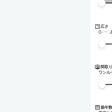
広さ
0
㎡
間取
ワンル
築年