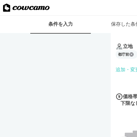
検
条件を入力
保存した条
索
条
条
件
件
フ
立地
を
ォ
都庁前
入
ー
力
ム
追加・変
価格
下限な