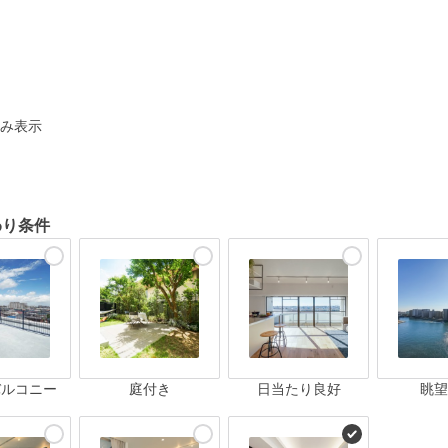
ト
み表示
わり条件
バルコニー
庭付き
日当たり良好
眺望