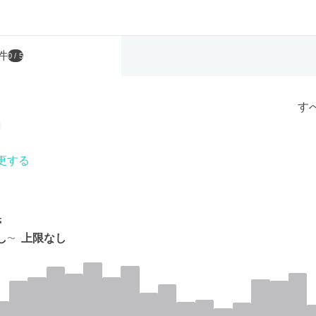
件
0
/ 5
す
更する
帯
し
上限なし