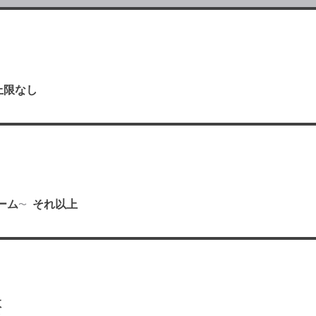
上限なし
り
ーム
それ以上
数