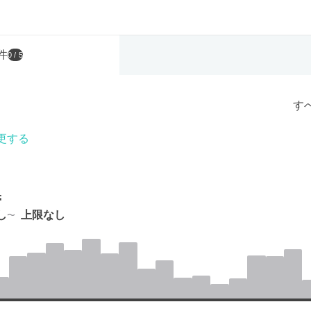
件
0
/ 5
す
更する
帯
し
上限なし