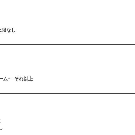
上限なし
り
ーム
それ以上
数
し