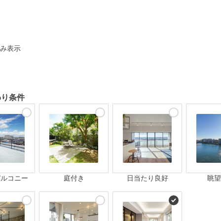
ト
み表示
わり条件
バルコニー
庭付き
日当たり良好
眺望