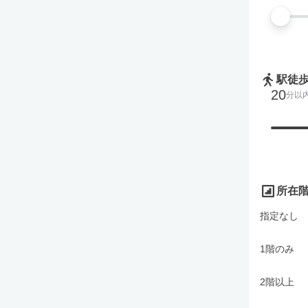
駅徒
20
分以
所在
指定なし
1階のみ
2階以上