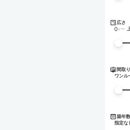
広さ
0
㎡
間取
ワンル
築年
指定な