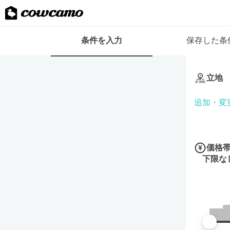
検
条件を入力
保存した条
索
条
条
件
件
フ
立地
を
ォ
入
ー
追加・変
力
ム
価格
下限な