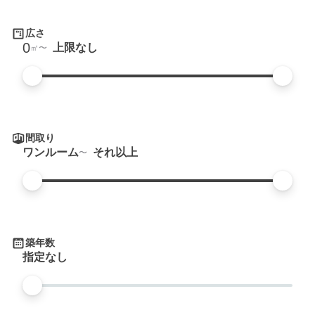
広さ
0
上限なし
㎡
間取り
ワンルーム
それ以上
築年数
指定なし