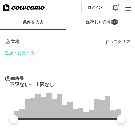
ログイン
検
条件を入力
保存した条件
0
/ 5
索
条
条
件
件
立地
すべてクリア
フ
を
ォ
入
追加・変更する
ー
力
ム
価格帯
下限なし
上限なし