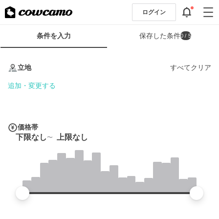
ログイン
検
条件を入力
保存した条件
0
/ 5
索
条
条
件
件
立地
すべてクリア
フ
を
ォ
入
追加・変更する
ー
力
ム
価格帯
下限なし
上限なし