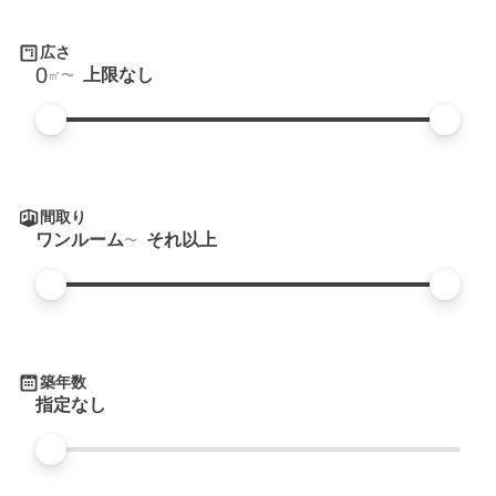
広さ
0
上限なし
㎡
間取り
ワンルーム
それ以上
築年数
指定なし