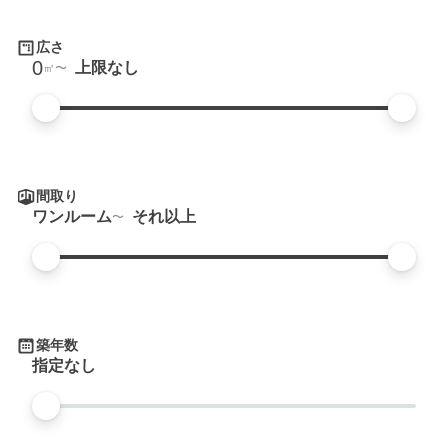
広さ
0
上限なし
㎡
間取り
ワンルーム
それ以上
築年数
指定なし