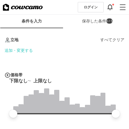
ログイン
検
条件を入力
保存した条件
0
/ 5
索
条
条
件
件
立地
すべてクリア
フ
を
ォ
入
追加・変更する
ー
力
ム
価格帯
下限なし
上限なし