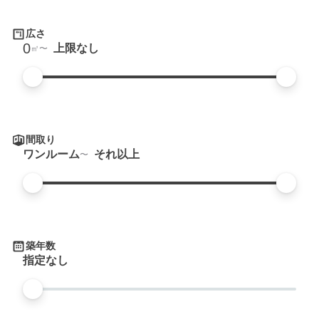
広さ
0
上限なし
㎡
間取り
ワンルーム
それ以上
築年数
指定なし