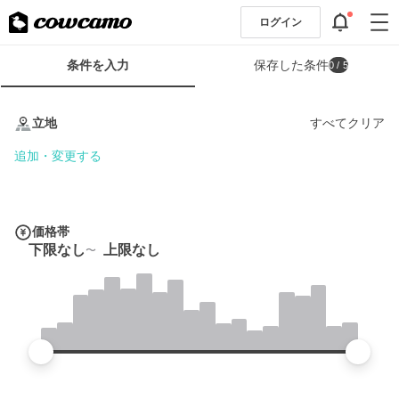
ログイン
検
条件を入力
保存した条件
0
/ 5
索
条
条
件
件
立地
すべてクリア
フ
を
ォ
入
追加・変更する
ー
力
ム
価格帯
下限なし
上限なし