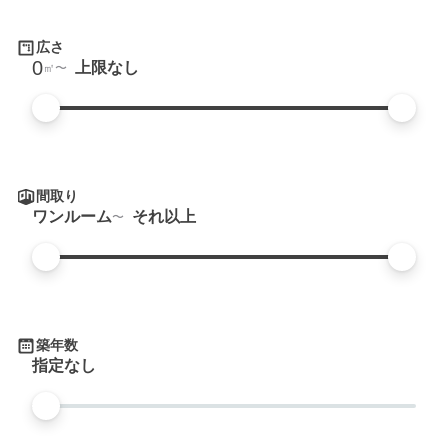
広さ
0
上限なし
㎡
間取り
ワンルーム
それ以上
築年数
指定なし