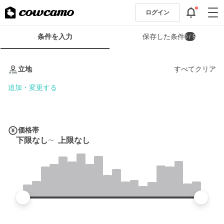
ログイン
検
条件を入力
保存した条件
0
/ 5
索
条
条
件
件
立地
すべてクリア
フ
を
ォ
入
追加・変更する
ー
力
ム
価格帯
下限なし
上限なし