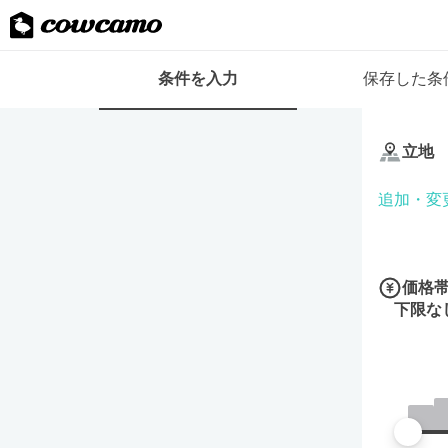
検
条件を入力
保存した条
索
条
条
件
件
フ
立地
を
ォ
入
ー
追加・変
力
ム
価格
下限な