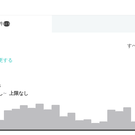
件
0
/ 5
す
更する
帯
し
上限なし