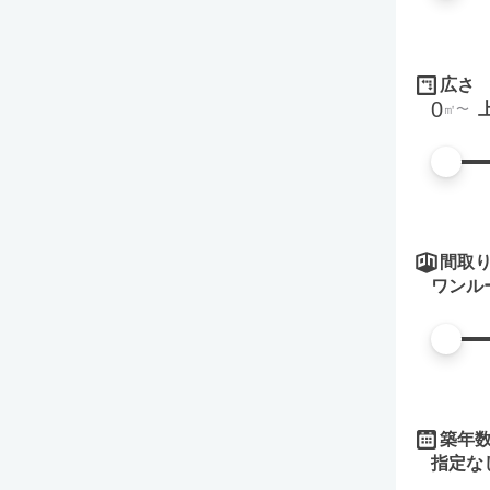
広さ
0
㎡
間取
ワンル
築年
指定な