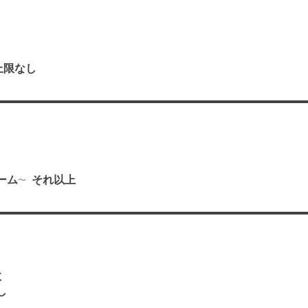
上限なし
り
ーム
それ以上
数
し