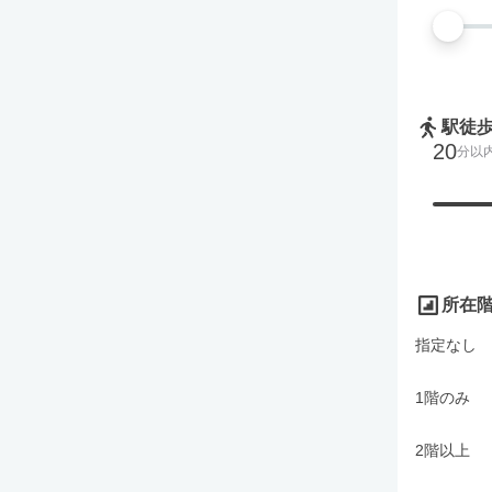
駅徒
20
分以
所在
指定なし
1階のみ
2階以上