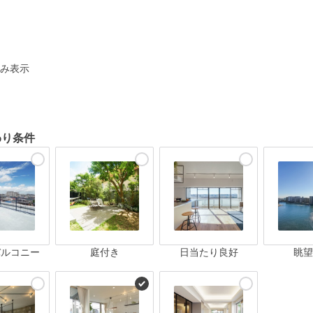
ト
み表示
わり条件
バルコニー
庭付き
日当たり良好
眺望