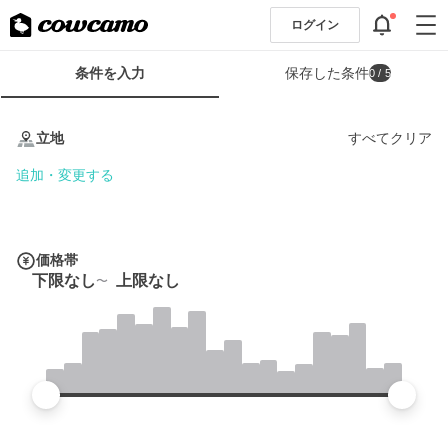
ログイン
検
条件を入力
保存した条件
0
/ 5
索
条
条
件
件
立地
すべてクリア
フ
を
ォ
入
追加・変更する
ー
力
ム
価格帯
下限なし
上限なし